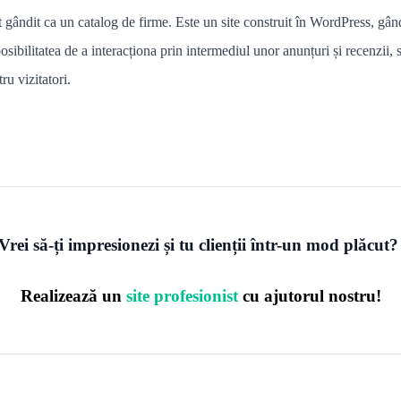
gândit ca un catalog de firme. Este un site construit în WordPress, gândi
u posibilitatea de a interacționa prin intermediul unor anunțuri și recenzi
ru vizitatori.
Vrei să-ți impresionezi și tu clienții într-un mod plăcut
Realizează un
site profesionist
cu ajutorul nostru!