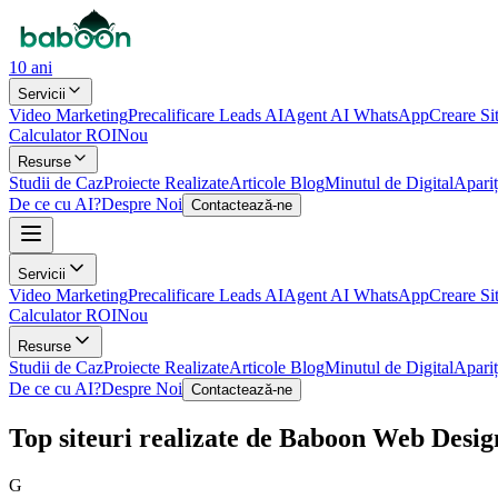
10 ani
Servicii
Video Marketing
Precalificare Leads AI
Agent AI WhatsApp
Creare Si
Calculator ROI
Nou
Resurse
Studii de Caz
Proiecte Realizate
Articole Blog
Minutul de Digital
Apariț
De ce cu AI?
Despre Noi
Contactează-ne
Servicii
Video Marketing
Precalificare Leads AI
Agent AI WhatsApp
Creare Si
Calculator ROI
Nou
Resurse
Studii de Caz
Proiecte Realizate
Articole Blog
Minutul de Digital
Apariț
De ce cu AI?
Despre Noi
Contactează-ne
Top siteuri realizate de Baboon Web Desig
G