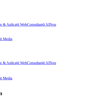
te & Aplicații Web
Consultanță AI
Nou
ii Media
te & Aplicații Web
Consultanță AI
Nou
ii Media
n