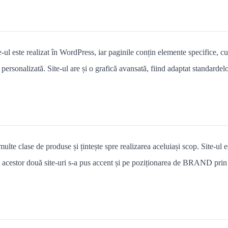
l este realizat în WordPress, iar paginile conțin elemente specifice, cum 
re personalizată. Site-ul are și o grafică avansată, fiind adaptat standarde
e clase de produse și țintește spre realizarea aceluiași scop. Site-ul es
 acestor două site-uri s-a pus accent și pe poziționarea de BRAND prin 