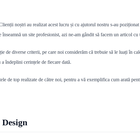
Clienții noștri au realizat acest lucru și cu ajutorul nostru s-au poziționa
ce înseamnă un site profesionist, azi ne-am gândit să facem un articol cu
cție de diverse criterii, pe care noi considerăm că trebuie să le luați în ca
 a îndeplini cerințele de fiecare dată.
le de top realizate de către noi, pentru a vă exemplifica cum arată pentr
b Design