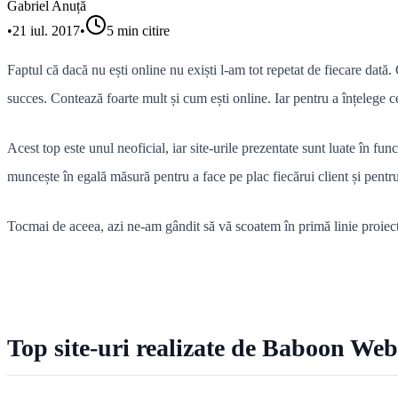
Gabriel Anuță
•
21 iul. 2017
•
5
min citire
Faptul că dacă nu ești online nu exiști l-am tot repetat de fiecare dată. 
succes. Contează foarte mult și cum ești online. Iar pentru a înțelege 
Acest top este unul neoficial, iar site-urile prezentate sunt luate în fun
muncește în egală măsură pentru a face pe plac fiecărui client și pentru
Tocmai de aceea, azi ne-am gândit să vă scoatem în primă linie proiecte
Top site-uri realizate de Baboon We