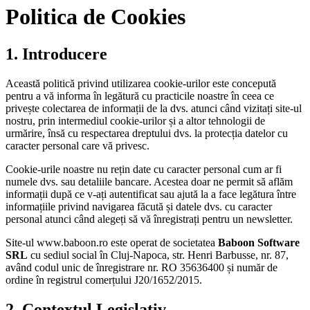
Politica de Cookies
1. Introducere
Această politică privind utilizarea cookie-urilor este concepută
pentru a vă informa în legătură cu practicile noastre în ceea ce
privește colectarea de informații de la dvs. atunci când vizitați site-ul
nostru, prin intermediul cookie-urilor și a altor tehnologii de
urmărire, însă cu respectarea dreptului dvs. la protecția datelor cu
caracter personal care vă privesc.
Cookie-urile noastre nu rețin date cu caracter personal cum ar fi
numele dvs. sau detaliile bancare. Acestea doar ne permit să aflăm
informații după ce v-ați autentificat sau ajută la a face legătura între
informațiile privind navigarea făcută și datele dvs. cu caracter
personal atunci când alegeți să vă înregistrați pentru un newsletter.
Site-ul www.baboon.ro este operat de societatea
Baboon Software
SRL
cu sediul social în Cluj-Napoca, str. Henri Barbusse, nr. 87,
având codul unic de înregistrare nr. RO 35636400 și număr de
ordine în registrul comerțului J20/1652/2015.
2. Contextul Legislativ