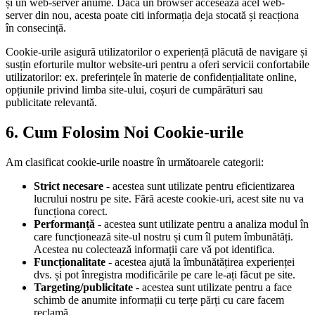
și un web-server anume. Dacă un browser accesează acel web-
server din nou, acesta poate citi informația deja stocată și reacționa
în consecință.
Cookie-urile asigură utilizatorilor o experiență plăcută de navigare și
susțin eforturile multor website-uri pentru a oferi servicii confortabile
utilizatorilor: ex. preferințele în materie de confidențialitate online,
opțiunile privind limba site-ului, coșuri de cumpărături sau
publicitate relevantă.
6. Cum Folosim Noi Cookie-urile
Am clasificat cookie-urile noastre în următoarele categorii:
Strict necesare
- acestea sunt utilizate pentru eficientizarea
lucrului nostru pe site. Fără aceste cookie-uri, acest site nu va
funcționa corect.
Performanță
- acestea sunt utilizate pentru a analiza modul în
care funcționează site-ul nostru și cum îl putem îmbunătăți.
Acestea nu colectează informații care vă pot identifica.
Funcționalitate
- acestea ajută la îmbunătățirea experienței
dvs. și pot înregistra modificările pe care le-ați făcut pe site.
Targeting/publicitate
- acestea sunt utilizate pentru a face
schimb de anumite informații cu terțe părți cu care facem
reclamă.