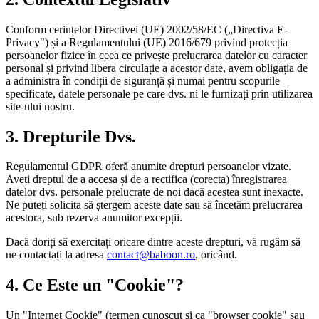
Conform cerințelor Directivei (UE) 2002/58/EC („Directiva E-
Privacy") și a Regulamentului (UE) 2016/679 privind protecția
persoanelor fizice în ceea ce privește prelucrarea datelor cu caracter
personal și privind libera circulație a acestor date, avem obligația de
a administra în condiții de siguranță și numai pentru scopurile
specificate, datele personale pe care dvs. ni le furnizați prin utilizarea
site-ului nostru.
3. Drepturile Dvs.
Regulamentul GDPR oferă anumite drepturi persoanelor vizate.
Aveți dreptul de a accesa și de a rectifica (corecta) înregistrarea
datelor dvs. personale prelucrate de noi dacă acestea sunt inexacte.
Ne puteți solicita să ștergem aceste date sau să încetăm prelucrarea
acestora, sub rezerva anumitor excepții.
Dacă doriți să exercitați oricare dintre aceste drepturi, vă rugăm să
ne contactați la adresa
contact@baboon.ro
, oricând.
4. Ce Este un "Cookie"?
Un "Internet Cookie" (termen cunoscut și ca "browser cookie" sau