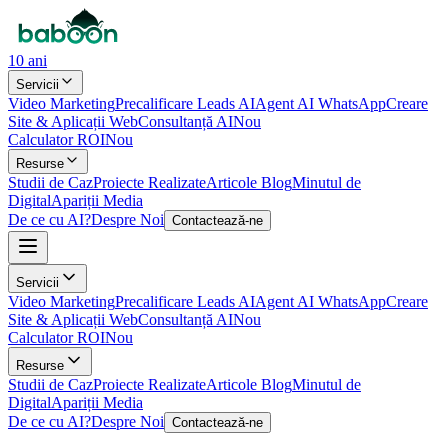
10 ani
Servicii
Video Marketing
Precalificare Leads AI
Agent AI WhatsApp
Creare
Site & Aplicații Web
Consultanță AI
Nou
Calculator ROI
Nou
Resurse
Studii de Caz
Proiecte Realizate
Articole Blog
Minutul de
Digital
Apariții Media
De ce cu AI?
Despre Noi
Contactează-ne
Servicii
Video Marketing
Precalificare Leads AI
Agent AI WhatsApp
Creare
Site & Aplicații Web
Consultanță AI
Nou
Calculator ROI
Nou
Resurse
Studii de Caz
Proiecte Realizate
Articole Blog
Minutul de
Digital
Apariții Media
De ce cu AI?
Despre Noi
Contactează-ne