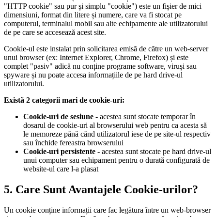
"HTTP cookie" sau pur și simplu "cookie") este un fișier de mici
dimensiuni, format din litere și numere, care va fi stocat pe
computerul, terminalul mobil sau alte echipamente ale utilizatorului
de pe care se accesează acest site.
Cookie-ul este instalat prin solicitarea emisă de către un web-server
unui browser (ex: Internet Explorer, Chrome, Firefox) și este
complet "pasiv" adică nu conține programe software, viruși sau
spyware și nu poate accesa informațiile de pe hard drive-ul
utilizatorului.
Există 2 categorii mari de cookie-uri:
Cookie-uri de sesiune
- acestea sunt stocate temporar în
dosarul de cookie-uri al browserului web pentru ca acesta să
le memoreze până când utilizatorul iese de pe site-ul respectiv
sau închide fereastra browserului
Cookie-uri persistente
- acestea sunt stocate pe hard drive-ul
unui computer sau echipament pentru o durată configurată de
website-ul care l-a plasat
5. Care Sunt Avantajele Cookie-urilor?
Un cookie conține informații care fac legătura între un web-browser