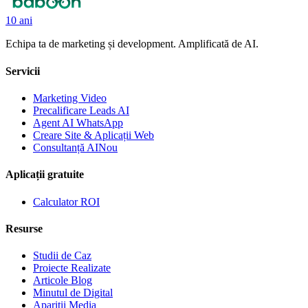
10 ani
Echipa ta de marketing și development. Amplificată de AI.
Servicii
Marketing Video
Precalificare Leads AI
Agent AI WhatsApp
Creare Site & Aplicații Web
Consultanță AI
Nou
Aplicații gratuite
Calculator ROI
Resurse
Studii de Caz
Proiecte Realizate
Articole Blog
Minutul de Digital
Apariții Media