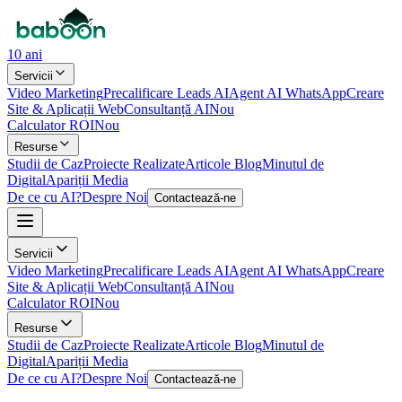
10 ani
Servicii
Video Marketing
Precalificare Leads AI
Agent AI WhatsApp
Creare
Site & Aplicații Web
Consultanță AI
Nou
Calculator ROI
Nou
Resurse
Studii de Caz
Proiecte Realizate
Articole Blog
Minutul de
Digital
Apariții Media
De ce cu AI?
Despre Noi
Contactează-ne
Servicii
Video Marketing
Precalificare Leads AI
Agent AI WhatsApp
Creare
Site & Aplicații Web
Consultanță AI
Nou
Calculator ROI
Nou
Resurse
Studii de Caz
Proiecte Realizate
Articole Blog
Minutul de
Digital
Apariții Media
De ce cu AI?
Despre Noi
Contactează-ne