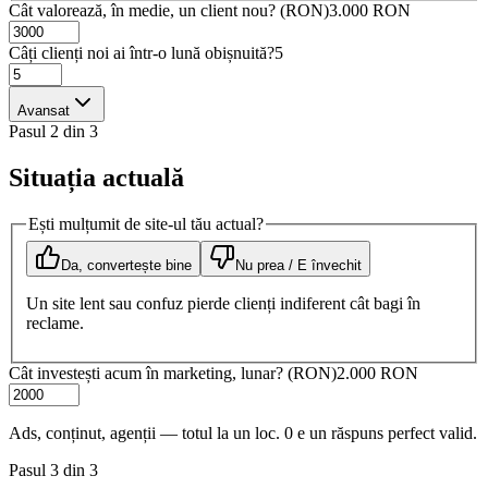
Cât valorează, în medie, un client nou? (RON)
3.000 RON
Câți clienți noi ai într-o lună obișnuită?
5
Avansat
Pasul 2 din 3
Situația actuală
Ești mulțumit de site-ul tău actual?
Da, convertește bine
Nu prea / E învechit
Un site lent sau confuz pierde clienți indiferent cât bagi în
reclame.
Cât investești acum în marketing, lunar? (RON)
2.000 RON
Ads, conținut, agenții — totul la un loc. 0 e un răspuns perfect valid.
Pasul 3 din 3