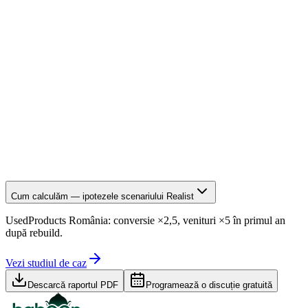
Cum calculăm — ipotezele scenariului Realist
UsedProducts România:
conversie ×2,5, venituri ×5 în primul an
după rebuild.
Vezi studiul de caz
Descarcă raportul PDF
Programează o discuție gratuită