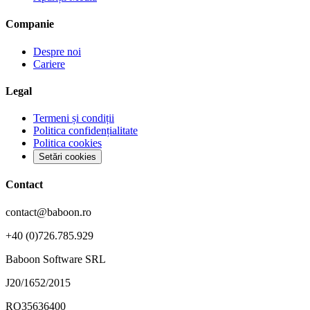
Companie
Despre noi
Cariere
Legal
Termeni și condiții
Politica confidențialitate
Politica cookies
Setări cookies
Contact
contact@baboon.ro
+40 (0)726.785.929
Baboon Software SRL
J20/1652/2015
RO35636400