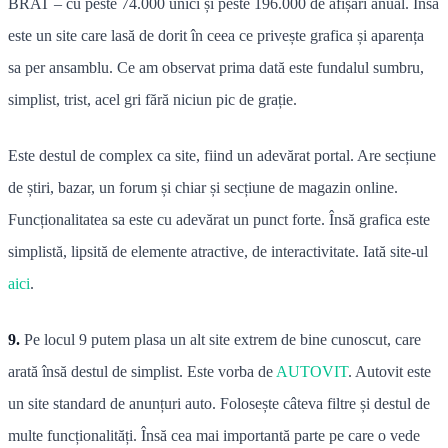
BRAT – cu peste 74.000 unici și peste 196.000 de afișări anual. Însă
este un site care lasă de dorit în ceea ce privește grafica și aparența
sa per ansamblu. Ce am observat prima dată este fundalul sumbru,
simplist, trist, acel gri fără niciun pic de grație.
Este destul de complex ca site, fiind un adevărat portal. Are secțiune
de știri, bazar, un forum și chiar și secțiune de magazin online.
Funcționalitatea sa este cu adevărat un punct forte. Însă grafica este
simplistă, lipsită de elemente atractive, de interactivitate. Iată site-ul
aici
.
9.
Pe locul 9 putem plasa un alt site extrem de bine cunoscut, care
arată însă destul de simplist. Este vorba de
AUTOVIT
. Autovit este
un site standard de anunțuri auto. Folosește câteva filtre și destul de
multe funcționalități. Însă cea mai importantă parte pe care o vede