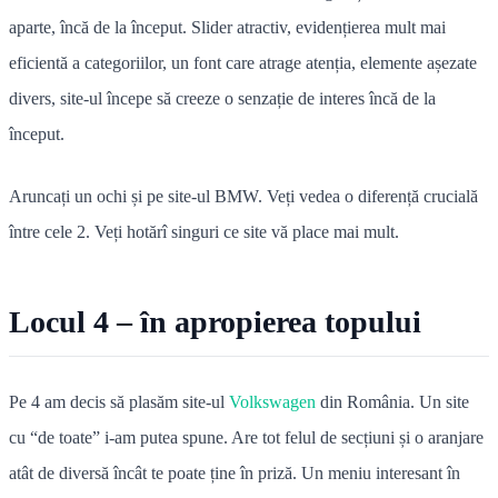
aparte, încă de la început. Slider atractiv, evidențierea mult mai
eficientă a categoriilor, un font care atrage atenția, elemente așezate
divers, site-ul începe să creeze o senzație de interes încă de la
început.
Aruncați un ochi și pe site-ul BMW. Veți vedea o diferență crucială
între cele 2. Veți hotărî singuri ce site vă place mai mult.
Locul 4 – în apropierea topului
Pe 4 am decis să plasăm site-ul
Volkswagen
din România. Un site
cu “de toate” i-am putea spune. Are tot felul de secțiuni și o aranjare
atât de diversă încât te poate ține în priză. Un meniu interesant în