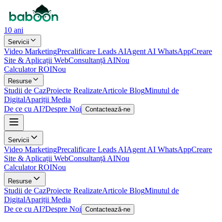
10 ani
Servicii
Video Marketing
Precalificare Leads AI
Agent AI WhatsApp
Creare
Site & Aplicații Web
Consultanță AI
Nou
Calculator ROI
Nou
Resurse
Studii de Caz
Proiecte Realizate
Articole Blog
Minutul de
Digital
Apariții Media
De ce cu AI?
Despre Noi
Contactează-ne
Servicii
Video Marketing
Precalificare Leads AI
Agent AI WhatsApp
Creare
Site & Aplicații Web
Consultanță AI
Nou
Calculator ROI
Nou
Resurse
Studii de Caz
Proiecte Realizate
Articole Blog
Minutul de
Digital
Apariții Media
De ce cu AI?
Despre Noi
Contactează-ne