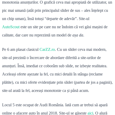
monotonia anunțurilor. O grafică ceva mai apropiată de utilizator, un
pic mai umană (atât prin principalul slider de sus – ales înțelept cu
un chip uman), însă totuși “departe de adevăr”. Site-ul
AutoScout
este un site pe care nu ne îndoim că vei găsi mașini de
calitate, dar care nu reprezintă un model de
așa da
.
Pe 6 am plasat clasicul
CarZZ.ro
. Cu un slider ceva mai modern,
site-ul prezintă o încercare de abordare diferită a site-urilor de
anunțuri. Însă, imediat ce coborâm sub slide, ne izbește realitatea.
Aceleași oferte așezate la fel, cu mici detalii în stânga (reclame
plătite), cu mici oferte evidențiate prin slider (partea de jos a paginii),
site-ul arată la fel, aceeași monotonie ca și până acum.
Locul 5 este ocupat de Audi România. Iată cum ar trebui să apară
online o afacere auto în anul 2018. Site-ul se găsește
aici
. O alură