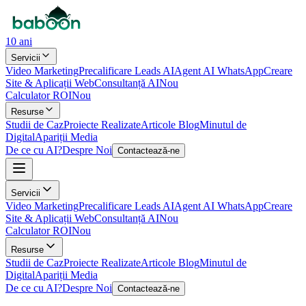
10 ani
Servicii
Video Marketing
Precalificare Leads AI
Agent AI WhatsApp
Creare
Site & Aplicații Web
Consultanță AI
Nou
Calculator ROI
Nou
Resurse
Studii de Caz
Proiecte Realizate
Articole Blog
Minutul de
Digital
Apariții Media
De ce cu AI?
Despre Noi
Contactează-ne
Servicii
Video Marketing
Precalificare Leads AI
Agent AI WhatsApp
Creare
Site & Aplicații Web
Consultanță AI
Nou
Calculator ROI
Nou
Resurse
Studii de Caz
Proiecte Realizate
Articole Blog
Minutul de
Digital
Apariții Media
De ce cu AI?
Despre Noi
Contactează-ne