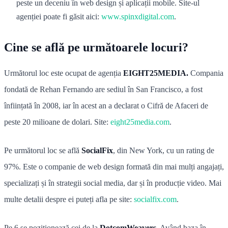
peste un deceniu în web design și aplicații mobile. Site-ul
agenției poate fi găsit aici:
www.spinxdigital.com
.
Cine se află pe următoarele locuri?
Următorul loc este ocupat de agenția
EIGHT25MEDIA.
Compania
fondată de Rehan Fernando are sediul în San Francisco, a fost
înființată în 2008, iar în acest an a declarat o Cifră de Afaceri de
peste 20 milioane de dolari. Site:
eight25media.com
.
Pe următorul loc se află
SocialFix
, din New York, cu un rating de
97%. Este o companie de web design formată din mai mulți angajați,
specializați și în strategii social media, dar și în producție video. Mai
multe detalii despre ei puteți afla pe site:
socialfix.com
.
Pe 6 se poziționează cei de la
DotcomWeavers
. Având baza în