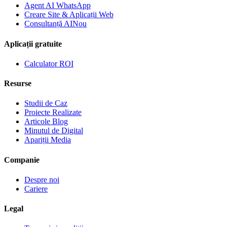
Agent AI WhatsApp
Creare Site & Aplicații Web
Consultanță AI
Nou
Aplicații gratuite
Calculator ROI
Resurse
Studii de Caz
Proiecte Realizate
Articole Blog
Minutul de Digital
Apariții Media
Companie
Despre noi
Cariere
Legal