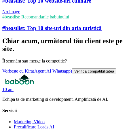
#beastlist: Top 10 website-uri culinare
No image
#beastlist: Recomandarile babuinului
#beastlist: Top 10 site-uri din aria turistică
Chiar acum, următorul tău client este pe
site.
Îl semnăm sau merge la competiție?
Vorbește cu Kira
(Agent AI Whatsapp)
Verifică compatibilitatea
10 ani
Echipa ta de marketing și development. Amplificată de AI.
Servicii
Marketing Video
Precalificare Leads AI