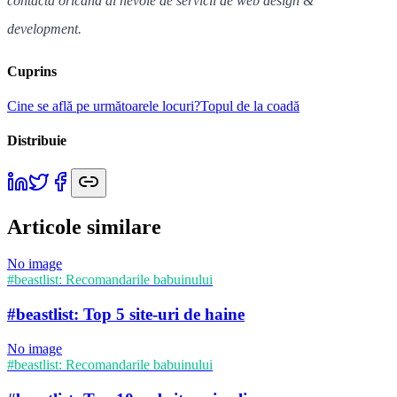
contacta oricând ai nevoie de servicii de web design &
development.
Cuprins
Cine se află pe următoarele locuri?
Topul de la coadă
Distribuie
Articole similare
No image
#beastlist: Recomandarile babuinului
#beastlist: Top 5 site-uri de haine
No image
#beastlist: Recomandarile babuinului