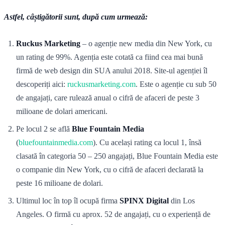
Astfel, câștigătorii sunt, după cum urmează:
Ruckus Marketing
– o agenție new media din New York, cu
un rating de 99%. Agenția este cotată ca fiind cea mai bună
firmă de web design din SUA anului 2018. Site-ul agenției îl
descoperiți aici:
ruckusmarketing.com
. Este o agenție cu sub 50
de angajați, care rulează anual o cifră de afaceri de peste 3
milioane de dolari americani.
Pe locul 2 se află
Blue Fountain Media
(
bluefountainmedia.com
). Cu același rating ca locul 1, însă
clasată în categoria 50 – 250 angajați, Blue Fountain Media este
o companie din New York, cu o cifră de afaceri declarată la
peste 16 milioane de dolari.
Ultimul loc în top îl ocupă firma
SPINX Digital
din Los
Angeles. O firmă cu aprox. 52 de angajați, cu o experiență de