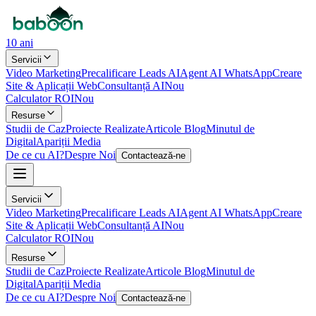
10 ani
Servicii
Video Marketing
Precalificare Leads AI
Agent AI WhatsApp
Creare
Site & Aplicații Web
Consultanță AI
Nou
Calculator ROI
Nou
Resurse
Studii de Caz
Proiecte Realizate
Articole Blog
Minutul de
Digital
Apariții Media
De ce cu AI?
Despre Noi
Contactează-ne
Servicii
Video Marketing
Precalificare Leads AI
Agent AI WhatsApp
Creare
Site & Aplicații Web
Consultanță AI
Nou
Calculator ROI
Nou
Resurse
Studii de Caz
Proiecte Realizate
Articole Blog
Minutul de
Digital
Apariții Media
De ce cu AI?
Despre Noi
Contactează-ne