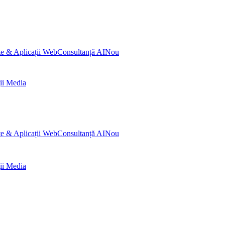
te & Aplicații Web
Consultanță AI
Nou
ii Media
te & Aplicații Web
Consultanță AI
Nou
ii Media