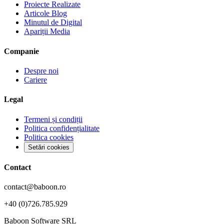
Proiecte Realizate
Articole Blog
Minutul de Digital
Apariții Media
Companie
Despre noi
Cariere
Legal
Termeni și condiții
Politica confidențialitate
Politica cookies
Setări cookies
Contact
contact@baboon.ro
+40 (0)726.785.929
Baboon Software SRL