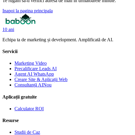
Te rugam sa-ti verifici adresa de mail in urmatoarele minute.
Inapoi la pagina principala
10 ani
Echipa ta de marketing și development. Amplificată de AI.
Servicii
Marketing Video
Precalificare Leads AI
Agent AI WhatsApp
Creare Site & Aplicații Web
Consultanță AI
Nou
Aplicații gratuite
Calculator ROI
Resurse
Studii de Caz