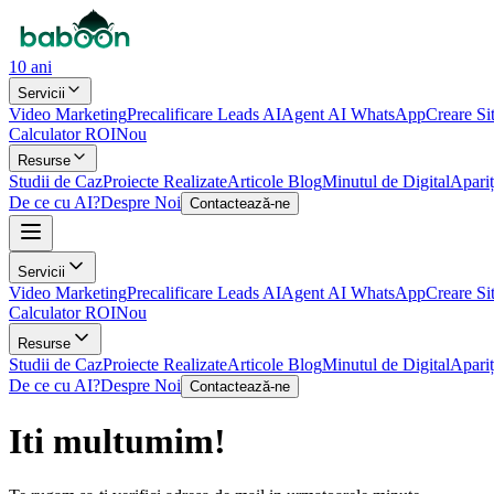
10 ani
Servicii
Video Marketing
Precalificare Leads AI
Agent AI WhatsApp
Creare Si
Calculator ROI
Nou
Resurse
Studii de Caz
Proiecte Realizate
Articole Blog
Minutul de Digital
Apariț
De ce cu AI?
Despre Noi
Contactează-ne
Servicii
Video Marketing
Precalificare Leads AI
Agent AI WhatsApp
Creare Si
Calculator ROI
Nou
Resurse
Studii de Caz
Proiecte Realizate
Articole Blog
Minutul de Digital
Apariț
De ce cu AI?
Despre Noi
Contactează-ne
Iti multumim!