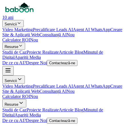
10 ani
Servicii
Video Marketing
Precalificare Leads AI
Agent AI WhatsApp
Creare
Site & Aplicații Web
Consultanță AI
Nou
Calculator ROI
Nou
Resurse
Studii de Caz
Proiecte Realizate
Articole Blog
Minutul de
Digital
Apariții Media
De ce cu AI?
Despre Noi
Contactează-ne
Servicii
Video Marketing
Precalificare Leads AI
Agent AI WhatsApp
Creare
Site & Aplicații Web
Consultanță AI
Nou
Calculator ROI
Nou
Resurse
Studii de Caz
Proiecte Realizate
Articole Blog
Minutul de
Digital
Apariții Media
De ce cu AI?
Despre Noi
Contactează-ne